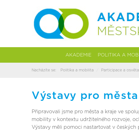
AKADEMIE
POLITIKA A MOB
Nacházíte se:
Politika a mobilita
Participace a osvěta
Výstavy pro města
Připravovali jsme pro města a kraje ve spol
mobility v kontextu udržitelného rozvoje, oc
Výstavy měli pomoci nastartovat v českých p