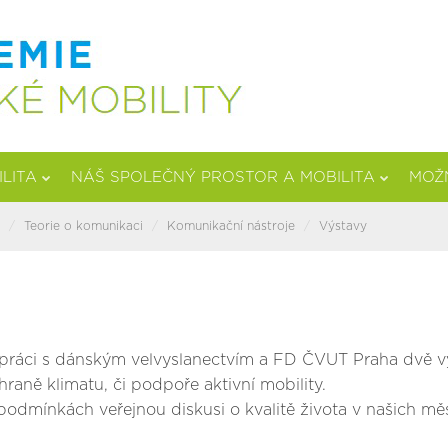
ILITA
NÁŠ SPOLEČNÝ PROSTOR A MOBILITA
MOŽN
Teorie o komunikaci
Komunikační nástroje
Výstavy
upráci s dánským velvyslanectvím a FD ČVUT Praha dvě vý
hraně klimatu, či podpoře aktivní mobility.
odmínkách veřejnou diskusi o kvalitě života v našich měs