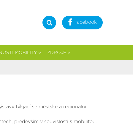
facebook
Hledat
OSTI MOBILITY
ZDROJE
stavy týkjací se městské a regionální
tech, především v souvislosti s mobilitou.