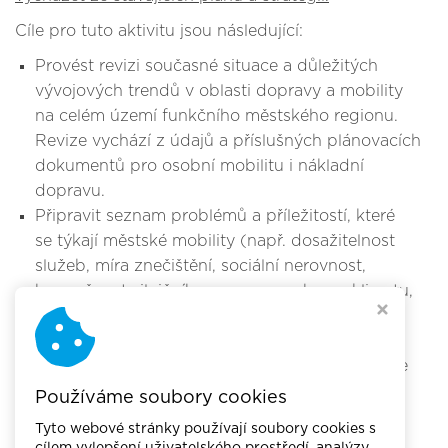
Cíle pro tuto aktivitu jsou následující:
Provést revizi současné situace a důležitých
vývojových trendů v oblasti dopravy a mobility
na celém území funkčního městského regionu.
Revize vychází z údajů a příslušných plánovacích
dokumentů pro osobní mobilitu i nákladní
dopravu.
Připravit seznam problémů a příležitostí, které
se týkají městské mobility (např. dosažitelnost
služeb, míra znečištění, sociální nerovnost,
bezpečnost silničního provozu, ochrana klimatu,
vzorce využití půdy, odolnost dopravních sítí).
Identifikovat klíčové problémy, na jejichž řešení
bude váš SUMP 2.0. zaměřen, a seřadit je podle
priorit.
Používáme soubory cookies
Tyto webové stránky používají soubory cookies s