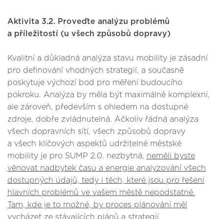
Aktivita 3.2.
Proveďte analýzu problémů
a příležitostí (u všech způsobů dopravy)
Kvalitní a důkladná analýza stavu mobility je zásadní
pro definování vhodných strategií, a současně
poskytuje výchozí bod pro měření budoucího
pokroku. Analýza by měla být maximálně komplexní,
ale zároveň, především s ohledem na dostupné
zdroje, dobře zvládnutelná. Ačkoliv řádná analýza
všech dopravních sítí, všech způsobů dopravy
a všech klíčových aspektů udržitelné městské
mobility je pro SUMP 2.0. nezbytná,
neměli byste
věnovat nadbytek času a energie analyzování všech
dostupných údajů, tedy i těch, které jsou pro řešení
hlavních problémů ve vašem městě nepodstatné.
Tam, kde je to možné, by proces plánování měl
vycházet ze stávajících plánů a strategií.