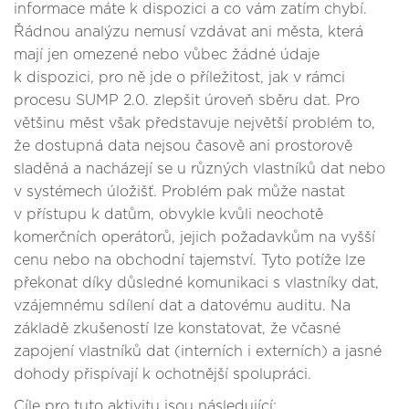
informace máte k dispozici a co vám zatím chybí.
Řádnou analýzu nemusí vzdávat ani města, která
mají jen omezené nebo vůbec žádné údaje
k dispozici, pro ně jde o příležitost, jak v rámci
procesu SUMP 2.0. zlepšit úroveň sběru dat. Pro
většinu měst však představuje největší problém to,
že dostupná data nejsou časově ani prostorově
sladěná a nacházejí se u různých vlastníků dat nebo
v systémech úložišť. Problém pak může nastat
v přístupu k datům, obvykle kvůli neochotě
komerčních operátorů, jejich požadavkům na vyšší
cenu nebo na obchodní tajemství. Tyto potíže lze
překonat díky důsledné komunikaci s vlastníky dat,
vzájemnému sdílení dat a datovému auditu. Na
základě zkušeností lze konstatovat, že včasné
zapojení vlastníků dat (interních i externích) a jasné
dohody přispívají k ochotnější spolupráci.
Cíle pro tuto aktivitu jsou následující: