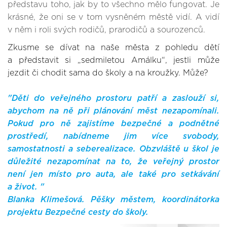
představu toho, jak by to všechno mělo fungovat. Je
krásné, že oni se v tom vysněném městě vidí. A vidí
v něm i roli svých rodičů, prarodičů a sourozenců.
Zkusme se dívat na naše města z pohledu dětí
a představit si „sedmiletou Amálku“, jestli může
jezdit či chodit sama do školy a na kroužky. Může?
"Děti do veřejného prostoru patří a zaslouží si,
abychom na ně při plánování měst nezapomínali.
Pokud pro ně zajistíme bezpečné a podnětné
prostředí, nabídneme jim více svobody,
samostatnosti a seberealizace. Obzvláště u škol je
důležité nezapomínat na to, že veřejný prostor
není jen místo pro auta, ale také pro setkávání
a život. "
Blanka Klimešová. Pěšky městem, koordinátorka
projektu Bezpečné cesty do školy.