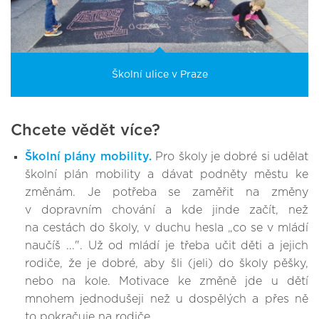
Školní ulice v Praze
Chcete vědět více?
Školní plány mobility
.
Pro školy je dobré si udělat
školní plán mobility a dávat podněty městu ke
změnám. Je potřeba se zaměřit na změny
v dopravním chování a kde jinde začít, než
na cestách do školy, v duchu hesla „co se v mládí
naučíš ...". Už od mládí je třeba učit děti a jejich
rodiče, že je dobré, aby šli (jeli) do školy pěšky,
nebo na kole. Motivace ke změně jde u dětí
mnohem jednodušeji než u dospělých a přes ně
to pokračuje na rodiče.