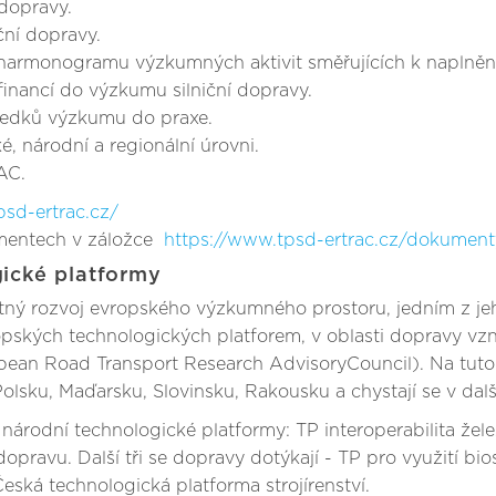
 dopravy.
ční dopravy.
 a harmonogramu výzkumných aktivit směřujících k naplnění
 financí do výzkumu silniční dopravy.
ledků výzkumu do praxe.
, národní a regionální úrovni.
AC.
psd-ertrac.cz/
umentech v záložce
https://www.tpsd-ertrac.cz/dokument
gické platformy
nutný rozvoj evropského výzkumného prostoru, jedním z j
pských technologických platforem, v oblasti dopravy vz
pean Road Transport Research AdvisoryCouncil). Na tuto
 Polsku, Maďarsku, Slovinsku, Rakousku a chystají se v dal
rodní technologické platformy: TP interoperabilita železn
opravu. Další tři se dopravy dotýkají - TP pro využití b
ská technologická platforma strojírenství.