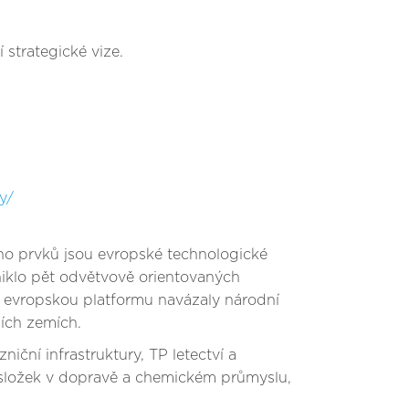
 strategické vize.
y/
eho prvků jsou evropské technologické
niklo pět odvětvově orientovaných
 evropskou platformu navázaly národní
ších zemích.
iční infrastruktury, TP letectví a
iosložek v dopravě a chemickém průmyslu,