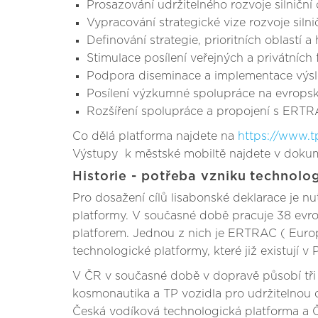
Prosazování udržitelného rozvoje silniční
Vypracování strategické vize rozvoje silni
Definování strategie, prioritních oblastí
Stimulace posílení veřejných a privátních
Podpora diseminace a implementace výs
Posílení výzkumné spolupráce na evropské
Rozšíření spolupráce a propojení s ERTR
Co dělá platforma najdete na
https://www.t
Výstupy k městské mobiltě najdete v dok
Historie - potřeba vzniku technolo
Pro dosažení cílů lisabonské deklarace je 
platformy. V současné době pracuje 38 evro
platforem. Jednou z nich je ERTRAC ( Euro
technologické platformy, které již existují v
V ČR v současné době v dopravě působí tři ná
kosmonautika a TP vozidla pro udržitelnou d
Česká vodíková technologická platforma a Če