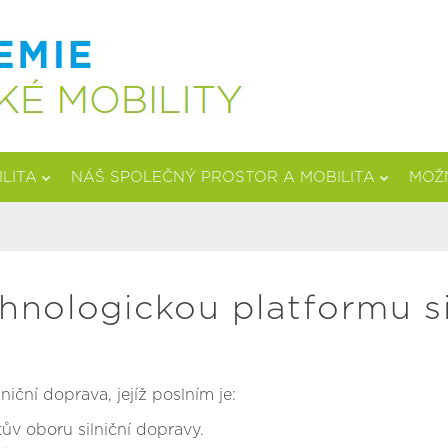
ILITA
NÁŠ SPOLEČNÝ PROSTOR A MOBILITA
MOŽN
nologickou platformu si
iční doprava, jejíž poslním je:
ův oboru silniční dopravy.