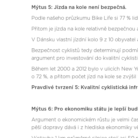
Mýtus 5: Jízda na kole není bezpečná.
Podle našeho průzkumu Bike Life si 77 % lidí 
Přitom je jízda na kole relativně bezpečnou 
V Dánsku vlastní jízdní kolo 9 z 10 obyvatel 
Bezpečnost cyklistů tedy determinují podmínk
argument pro investování do kvalitní cyklisti
Během let 2000 a 2012 bylo v ulicích New Yo
o 72 %, a přitom počet jízd na kole se zvýši
Pravdivé tvrzení 5: Kvalitní cyklistická in
Mýtus 6: Pro ekonomiku státu je lepší bu
Argument o ekonomickém růstu je velmi čast
pěší dopravy dává i z hlediska ekonomiky vě