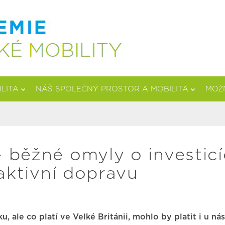
ILITA
NÁŠ SPOLEČNÝ PROSTOR A MOBILITA
MOŽN
 běžné omyly o investic
 aktivní dopravu
ale co platí ve Velké Británii, mohlo by platit i u nás