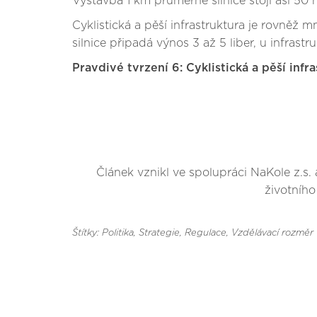
Výstavba 1 km průměrné silnice stojí asi 50 m
Cyklistická a pěší infrastruktura je rovněž
silnice připadá výnos 3 až 5 liber, u infrastr
Pravdivé tvrzení 6: Cyklistická a pěší in
Článek vznikl ve spolupráci NaKole z.s.
životního
Štítky: Politika, Strategie, Regulace
, Vzdělávací rozměr