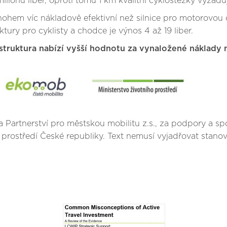
ilionů liber, oproti tomu 1 km kvalitní cyklostezky vyžaduje
 mnohem víc nákladově efektivní než silnice pro motorovo
uktury pro cyklisty a chodce je výnos 4 až 19 liber.
frastruktura nabízí vyšší hodnotu za vynaložené náklad
 a Partnerství pro městskou mobilitu z.s., za podpory a sp
 prostředí České republiky. Text nemusí vyjadřovat stano