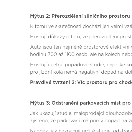
Mýtus 2: Přerozdělení silničního prostoru
K tomu ve skutečnosti dochází jen velmi vz
Existují důkazy o tom, že přerozdělení pros
Auta jsou ten nejméně prostorově efektivní d
hodinu 700 až 1100 osob, ale na kolech neb
Existují i četné případové studie, např. ke 
pro jízdní kola nemá negativní dopad na do
Pravdivé tvrzení 2: Víc prostoru pro ch
Mýtus 3: Odstranění parkovacích míst pro
Jak ukazují studie, maloprodejci dlouhodob
zjištěno, že parkování má přímý dopad na 
Naopak, jak naznačují určité studie, odstran