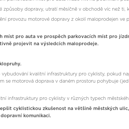
lné způsoby dopravy, utratí měsíčně v obchodě víc než ti, 
nění provozu motorové dopravy z okolí maloprodejen ve 
ch míst pro auta ve prospěch parkovacích míst pro jízd
itivně projevit na výsledcích maloprodeje.
yklopruhy.
ro vybudování kvalitní infrastruktury pro cyklisty, pokud
ým se motorová doprava v daném prostoru pohybuje (jed
tní infrastruktury pro cyklisty v různých typech městskéh
lepšit cyklistickou zkušenost na většině městských ulic,
dopravní komunikaci.