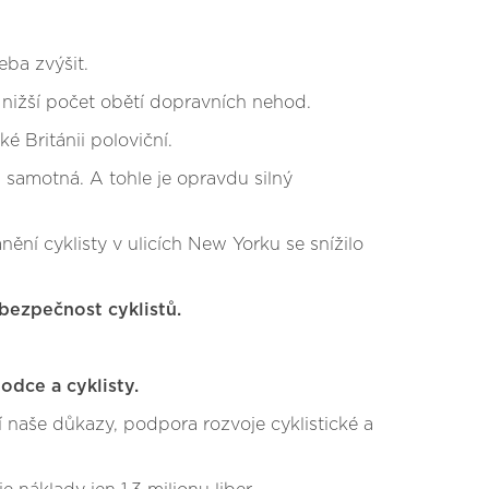
eba zvýšit.
í nižší počet obětí dopravních nehod.
é Británii poloviční.
a samotná. A tohle je opravdu silný
ní cyklisty v ulicích New Yorku se snížilo
í bezpečnost cyklistů.
odce a cyklisty.
 naše důkazy, podpora rozvoje cyklistické a