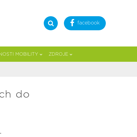
facebook
Hledat
OSTI MOBILITY
ZDROJE
ích do
.