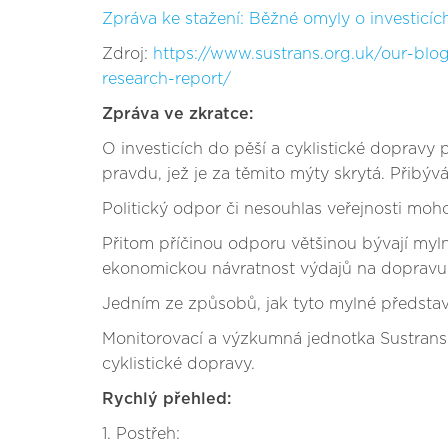
Zpráva ke stažení: Běžné omyly o investicíc
Zdroj:
https://www.sustrans.org.uk/our-b
research-report/
Zpráva ve zkratce:
O investicích do pěší a cyklistické dopravy
pravdu, jež je za těmito mýty skrytá. Přibý
Politický odpor či nesouhlas veřejnosti moh
Přitom příčinou odporu většinou bývají myln
ekonomickou návratnost výdajů na dopravu
Jedním ze způsobů, jak tyto mylné představ
Monitorovací a výzkumná jednotka Sustrans re
cyklistické dopravy.
Rychlý přehled:
1. Postřeh: