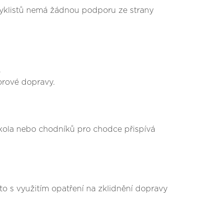
h cyklistů nemá žádnou podporu ze strany
.
orové dopravy.
 kola nebo chodníků pro chodce přispívá
a to s využitím opatření na zklidnění dopravy