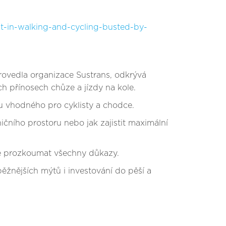
-in-walking-and-cycling-busted-by-
provedla organizace Sustrans, odkrývá
h přínosech chůze a jízdy na kole.
ru vhodného pro cyklisty a chodce.
čního prostoru nebo jak zajistit maximální
ně prozkoumat všechny důkazy.
běžnějších mýtů i investování do pěší a