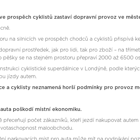
 ve prospěch cyklistů zastaví dopravní provoz ve měst
ácně.
toru na silnicích ve prospěch chodců a cyklistů přispívá 
opravní prostředek, jak pro lidi, tak pro zboží – na třím
o pěšky se na stejném prostoru přepraví 2000 až 6500 o
konstrukci cyklistické superdálnice v Londýně, podle kter
bu jízdy autem.
odce a cyklisty neznamená horší podmínky pro provoz 
 auta poškodí místní ekonomiku.
ě přeceňují počet zákazníků, kteří jezdí nakupovat aute
životaschopnost maloobchodu.
ění parkovacích míst pro auta může mít na podnikání pozit