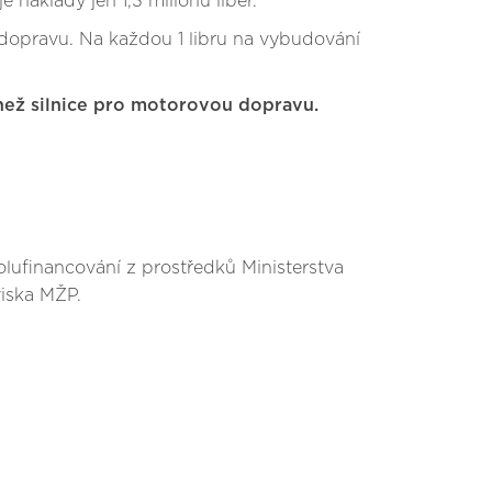
 náklady jen 1,3 milionu liber.
u dopravu. Na každou 1 libru na vybudování
y než silnice pro motorovou dopravu.
olufinancování z prostředků Ministerstva
viska MŽP.