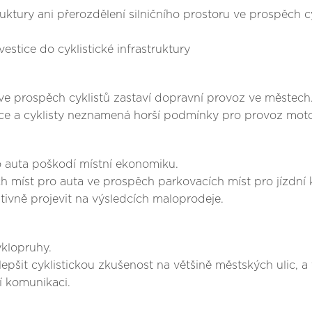
struktury ani přerozdělení silničního prostoru ve prospěc
vestice do cyklistické infrastruktury
 ve prospěch cyklistů zastaví dopravní provoz ve městech
odce a cyklisty neznamená horší podmínky pro provoz mot
o auta poškodí místní ekonomiku.
ch míst pro auta ve prospěch parkovacích míst pro jízdní
itivně projevit na výsledcích maloprodeje.
yklopruhy.
zlepšit cyklistickou zkušenost na většině městských ulic, 
í komunikaci.