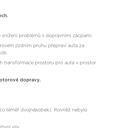
ech.
ke snížení problémů s dopravními zácpami.
etrovém jízdním pruhu přepraví auta za
sob.
ých transformace prostoru pro auta v prostor
motorové dopravy.
m (o téměř dvojnásobek). Rovněž nebylo
ivní vliv.