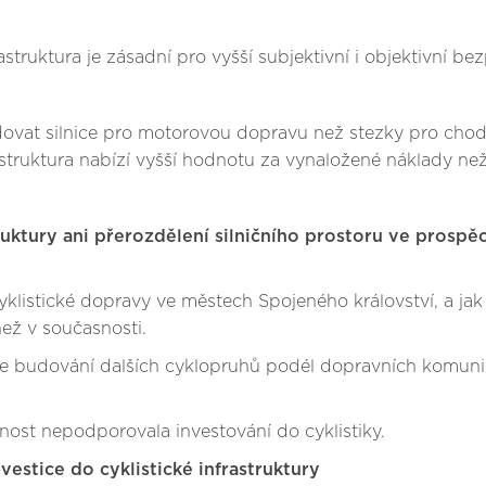
rastruktura je zásadní pro vyšší subjektivní i objektivní be
dovat silnice pro motorovou dopravu než stezky pro chodc
frastruktura nabízí vyšší hodnotu za vynaložené náklady n
struktury ani přerozdělení silničního prostoru ve pros
cyklistické dopravy ve městech Spojeného království, a jak
než v současnosti.
je budování dalších cyklopruhů podél dopravních komuni
jnost nepodporovala investování do cyklistiky.
vestice do cyklistické infrastruktury