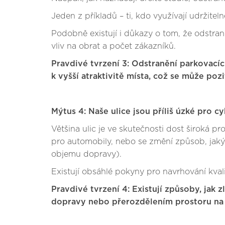
Jeden z příkladů – ti, kdo využívají udržite
Podobně existují i důkazy o tom, že odstra
vliv na obrat a počet zákazníků.
Pravdivé tvrzení 3: Odstranění parkovací
k vyšší atraktivitě místa, což se může poz
Mýtus 4: Naše ulice jsou příliš úzké pro c
Většina ulic je ve skutečnosti dost široká p
pro automobily, nebo se změní způsob, jak
objemu dopravy).
Existují obsáhlé pokyny pro navrhování kvali
Pravdivé tvrzení 4: Existují způsoby, jak z
dopravy nebo přerozdělením prostoru na 