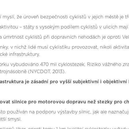
myslí, že úroveň bezpečnosti cyklistů v jejich městě je tř
aktivitou – státy s vysokým podílem cyklistů v ulicích maj
a úmrtnost cyklistů při dopravních nehodách je oproti Velk
y, v nichž lidé musí cyklistiku provozovat, nikoli aktivit
cké infrastruktury.
rku vybudováno 470 mil cyklostezek. Riziko vážného zraně
l trojnásobně (NYCDOT, 2013).
frastruktura je zásadní pro vyšší subjektivní i objektivn
dovat silnice pro motorovou dopravu než stezky pro ch
o používán na podporu výstavby silnic, jak ale naznačují
tší smysl.