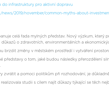
h do infrastruktury pro aktivní dopravu
log/news/2019/november/common-myths-about-investment
 panuje celá řada mylných představ. Nový výzkum, který 
vá důkazů o zdravotních, environmentálních a ekonomickýc
ou brzdit změny v městském prostředí i vytváření prosto
é představy o tom, jaké budou následky přerozdělení silni
.
y zvrátit a pomoci politikům při rozhodování, je důklad
alizovala studii s cílem najít důkazy týkající se těch nej