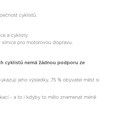
zpečnost cyklistů.
e a cyklisty.
ež silnice pro motorovou dopravu.
pěch cyklistů nemá žádnou podporu ze
 ukazují jeho výsledky, 75 % obyvatel měst si
kací - a to i kdyby to mělo znamenat méně