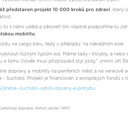
též představen projekt 10 000 kroků pro zdraví
, který 
tivit.
o to s námi udělá a zároveň tím vlastně podpoříme tu zdr
stskou mobilitu
.
jízdu na cargo biku, tedy v překladu: na nákladním kole.
ivyknout různým typům kol. Máme tady i tricykly, a nebo ex
tomu člověk musí přizpůsobit styl jízdy," zmínil Jiří Štr
é dopravy a mobility na periferiích měst a na venkově s
 - Suchdol. Projekt je financován z evropských fondů s tí
16/praha--suchdol-vybizi-obcany-k-pohybu
Cyklistická doprava
, Aktivní občan, NNO