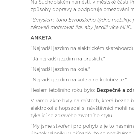
Na Suchdolském náměstí, v městské části Pr
způsoby dopravy a podporuje omezování měs
"
Smyslem, toho Evropského týdne mobility, 
zároveň motivovat lidi, aby jezdili více MHD, 
ANKETA
"Nejradši jezdím na elektrickém skateboardu
"Já nejradši jezdím na bruslích."
"Nejradši jezdím na kole."
"Nejradši jezdím na kole a na koloběžce."
Heslem letošního roku bylo:
Bezpečně a zdr
V rámci akce byly na místech, která běžně 
elektrokol a hopsadel si návštěvníci mohli n
týkající se zdravého životního stylu.
"My jsme stvořeni pro pohyb a je to nesmírně
úbytek vápníku v případě, že se nehýbáme," 