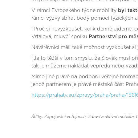
V rámci Evropského týdne mobility
byl tak
rámci výzvy sbírat body pomocí fyzických ak
"Proč si nevyzkoušet, kolik denně ujdeme, c
Vrtalová, mluvčí spolku
Partnerství pro mě
Návštěvníci měli také možnost vyzkoušet si 
"Je to těžší v tom smyslu, že člověk musí př
tak je můžeme nakládat vepředu nebo vzadu a 
Mimo jiné právě na podporu veřejné hromadn
jehož partnerem je právě městská část Praha
https://prahatv.eu/zpravy/praha/praha/156
Štítky: Zapojování veřejnosti
, Zdraví a aktivní mobilita
, 