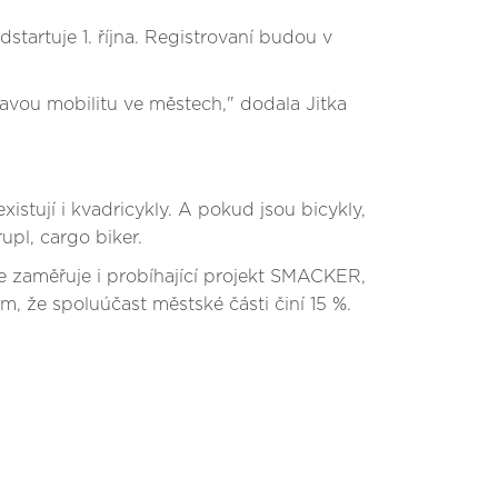
odstartuje 1. října. Registrovaní budou v
avou mobilitu ve městech," dodala Jitka
istují i kvadricykly. A pokud jsou bicykly,
upl, cargo biker.
e zaměřuje i probíhající projekt SMACKER,
m, že spoluúčast městské části činí 15 %.