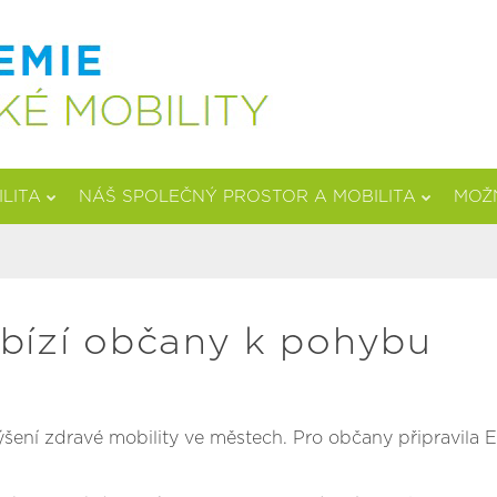
ILITA
NÁŠ SPOLEČNÝ PROSTOR A MOBILITA
MOŽN
ybízí občany k pohybu
ení zdravé mobility ve městech. Pro občany připravila E