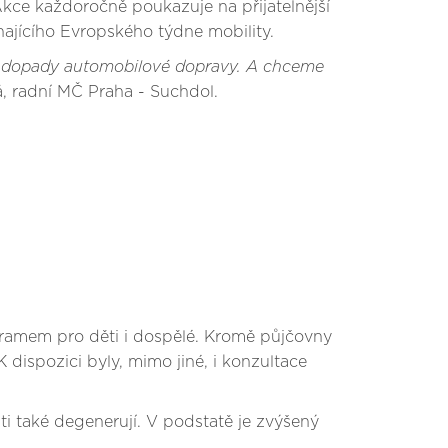
Akce každoročně poukazuje na přijatelnější
jícího Evropského týdne mobility.
ní dopady automobilové dopravy. A chceme
á, radní MČ Praha - Suchdol.
gramem pro děti i dospělé. Kromě půjčovny
 dispozici byly, mimo jiné, i konzultace
sti také degenerují. V podstatě je zvýšený