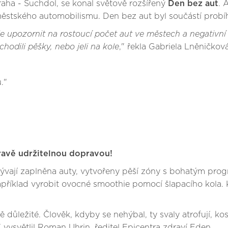
aha - Suchdol, se konal světově rozšířený
Den bez aut
. 
tského automobilismu. Den bez aut byl součástí probíha
je upozornit na rostoucí počet aut ve městech a negativ
chodili pěšky, nebo jeli na kole
," řekla Gabriela Lněničkov
."
avě udržitelnou dopravou!
bývají zaplněna auty, vytvořeny pěší zóny s bohatým pro
apříklad vyrobit ovocné smoothie pomocí šlapacího kola. K
 důležité. Člověk, kdyby se nehýbal, ty svaly atrofují, ko
vysvětlil Roman Uhrin, ředitel Epicentra zdraví Eden.