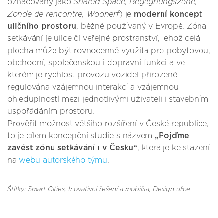
označovaný jako
Shared Space, Begegnungszone,
Zonde de rencontre, Woonerf
) je
moderní koncept
uličního prostoru
, běžně používaný v Evropě. Zóna
setkávání je ulice či veřejné prostranství, jehož celá
plocha může být rovnocenně využita pro pobytovou,
obchodní, společenskou i dopravní funkci a ve
kterém je rychlost provozu vozidel přirozeně
regulována vzájemnou interakcí a vzájemnou
ohleduplností mezi jednotlivými uživateli i stavebním
uspořádáním prostoru.
Prověřit možnost většího rozšíření v České republice,
to je cílem koncepční studie s názvem
„Pojďme
zavést zónu setkávání i v Česku“
, která je ke stažení
na
webu autorského týmu
.
Štítky: Smart Cities, Inovativní řešení a mobilita
, Design ulice