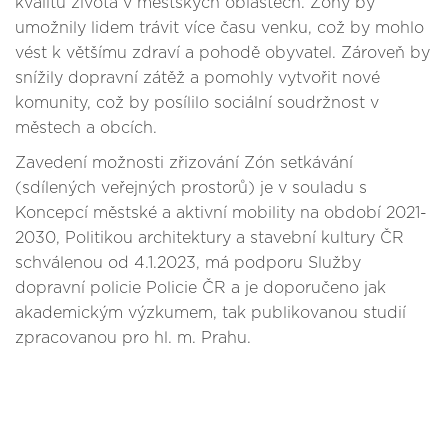
kvalitu života v městských oblastech. Zóny by
umožnily lidem trávit více času venku, což by mohlo
vést k většímu zdraví a pohodě obyvatel. Zároveň by
snížily dopravní zátěž a pomohly vytvořit nové
komunity, což by posílilo sociální soudržnost v
městech a obcích.
Zavedení možnosti zřizování Zón setkávání
(sdílených veřejných prostorů) je v souladu s
Koncepcí městské a aktivní mobility na období 2021-
2030, Politikou architektury a stavební kultury ČR
schválenou od 4.1.2023, má podporu Služby
dopravní policie Policie ČR a je doporučeno jak
akademickým výzkumem, tak publikovanou studií
zpracovanou pro hl. m. Prahu.