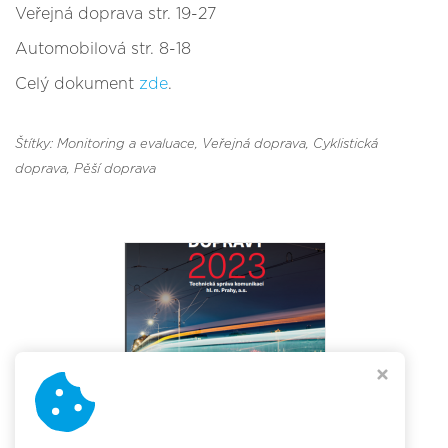
Veřejná doprava str. 19-27
Automobilová str. 8-18
Celý dokument
zde
.
Štítky: Monitoring a evaluace
, Veřejná doprava
, Cyklistická
doprava
, Pěší doprava