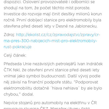
dispozici. Oslovení provozovatelé i odborníci se
shodují na tom, že počet těchto míst poroste.
Investice do rozvoje mají činit desítky milionů korun
ročně. První dobíjecí stanice pro elektromobily byla
otevřena před deseti lety v Desné na Jablonecku.
Zdroj:
http://ekolist.cz/cz/zpravodajstvi/zpravy/cr-
ma-pres-300-nabijecich-mist-pro-elektromobily-
rust-pokracuje
Celý článek:
Předseda Unie nezávislých petrolejářů Ivan Indráček
ČTK řekl, že otevření první stanice před deseti lety
vnímal jako symbol budoucnosti. Další vývoj podle
něj závisí na finanční podpoře státu. "Podporovat
elektromobilitu dotačně ´hlava nehlava´ by ale bylo
chybou," dodal.
Nejvíce stojanů pro automobily na elektřinu v ČR