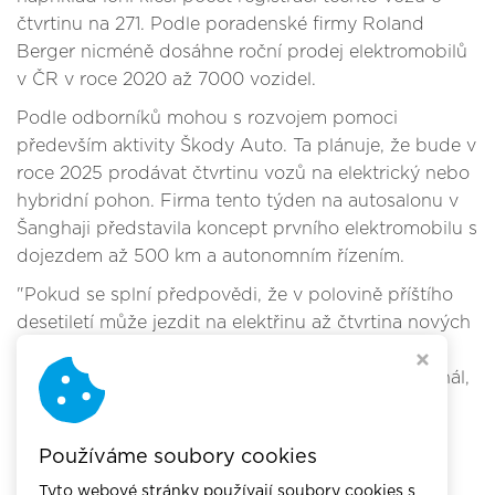
čtvrtinu na 271. Podle poradenské firmy Roland
Berger nicméně dosáhne roční prodej elektromobilů
v ČR v roce 2020 až 7000 vozidel.
Podle odborníků mohou s rozvojem pomoci
především aktivity Škody Auto. Ta plánuje, že bude v
roce 2025 prodávat čtvrtinu vozů na elektrický nebo
hybridní pohon. Firma tento týden na autosalonu v
Šanghaji představila koncept prvního elektromobilu s
dojezdem až 500 km a autonomním řízením.
"Pokud se splní předpovědi, že v polovině příštího
desetiletí může jezdit na elektřinu až čtvrtina nových
vozů Škoda, tak by to byl, vzhledem k rozšíření a
oblibě této značky, pro firmy i veřejnost jasný signál,
že budoucnost skutečně patří elektřině," dodal
Ondřej Valuštík z portálu Elektřina.cz.
Používáme soubory cookies
Tyto webové stránky používají soubory cookies s