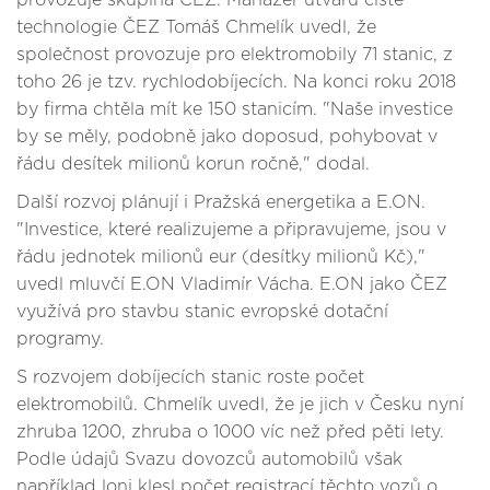
provozuje skupina ČEZ. Manažer útvaru čisté
technologie ČEZ Tomáš Chmelík uvedl, že
společnost provozuje pro elektromobily 71 stanic, z
toho 26 je tzv. rychlodobíjecích. Na konci roku 2018
by firma chtěla mít ke 150 stanicím. "Naše investice
by se měly, podobně jako doposud, pohybovat v
řádu desítek milionů korun ročně," dodal.
Další rozvoj plánují i Pražská energetika a E.ON.
"Investice, které realizujeme a připravujeme, jsou v
řádu jednotek milionů eur (desítky milionů Kč),"
uvedl mluvčí E.ON Vladimír Vácha. E.ON jako ČEZ
využívá pro stavbu stanic evropské dotační
programy.
S rozvojem dobíjecích stanic roste počet
elektromobilů. Chmelík uvedl, že je jich v Česku nyní
zhruba 1200, zhruba o 1000 víc než před pěti lety.
Podle údajů Svazu dovozců automobilů však
například loni klesl počet registrací těchto vozů o