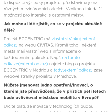
k dispozici výsledky projektu, představíme je na
různých mezinárodních akcích. Vzniknou tak další
možnosti pro interakci s ostatními městy.
Jak mohou lidé zjistit, co se v projektu aktuálně
děje?
Projekt ECCENTRIC má
vlastní stránku(externí
odkaz)
na webu CIVITAS. Kromě toho i některá
města mají vlastní web s informacemi o
každodenním pokroku. Např.
na tomto
odkaze(externí odkaz)
najdete blog o projektu
ECCENTRIC v Madridu a
tady(externí odkaz)
zase
webové stránky projektu v Mnichově.
Můžete jmenovat jedno opatření/inovaci, o
kterém jste přesvědčená, že v příštích pěti letech
bude ovlivňovat městskou mobilitu v Evropě?
Určitě platí, že inovace v technologiích budou