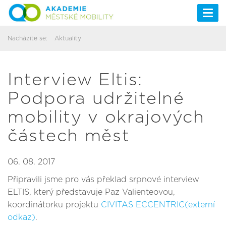
Togg
navi
Nacházíte se:
Aktuality
Interview Eltis:
Podpora udržitelné
mobility v okrajových
částech měst
06. 08. 2017
Připravili jsme pro vás překlad srpnové interview
ELTIS, který představuje Paz Valienteovou,
koordinátorku projektu
CIVITAS ECCENTRIC(externí
odkaz)
.