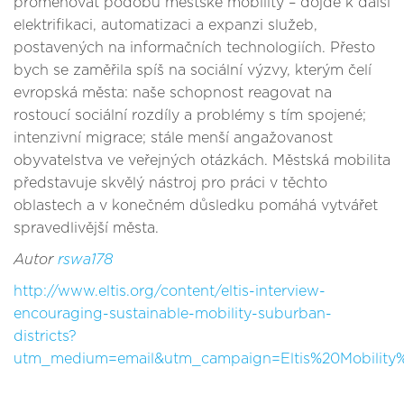
proměňovat podobu městské mobility – dojde k další
elektrifikaci, automatizaci a expanzi služeb,
postavených na informačních technologiích. Přesto
bych se zaměřila spíš na sociální výzvy, kterým čelí
evropská města: naše schopnost reagovat na
rostoucí sociální rozdíly a problémy s tím spojené;
intenzivní migrace; stále menší angažovanost
obyvatelstva ve veřejných otázkách. Městská mobilita
představuje skvělý nástroj pro práci v těchto
oblastech a v konečném důsledku pomáhá vytvářet
spravedlivější města.
Autor
rswa178
http://www.eltis.org/content/eltis-interview-
encouraging-sustainable-mobility-suburban-
districts?
utm_medium=email&utm_campaign=Eltis%20Mobility%