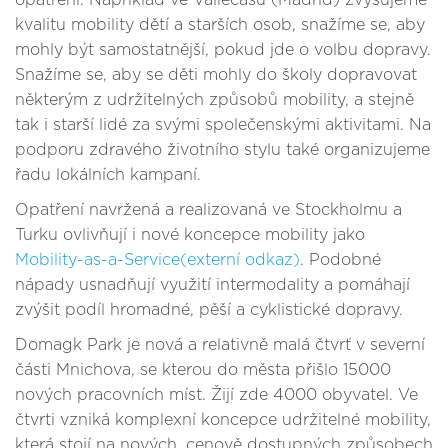
opatření. Například ve Vallecasu (Madrid) zvyšujeme
kvalitu mobility dětí a starších osob, snažíme se, aby
mohly být samostatnější, pokud jde o volbu dopravy.
Snažíme se, aby se děti mohly do školy dopravovat
některým z udržitelných způsobů mobility, a stejně
tak i starší lidé za svými společenskými aktivitami. Na
podporu zdravého životního stylu také organizujeme
řadu lokálních kampaní.
Opatření navržená a realizovaná ve Stockholmu a
Turku ovlivňují i nové koncepce mobility jako
Mobility-as-a-Service(externí odkaz)
. Podobné
nápady usnadňují využití intermodality a pomáhají
zvýšit podíl hromadné, pěší a cyklistické dopravy.
Domagk Park je nová a relativně malá čtvrť v severní
části Mnichova, se kterou do města přišlo 15000
nových pracovních míst. Žijí zde 4000 obyvatel. Ve
čtvrti vzniká komplexní koncepce udržitelné mobility,
která stojí na nových, cenově dostupných způsobech