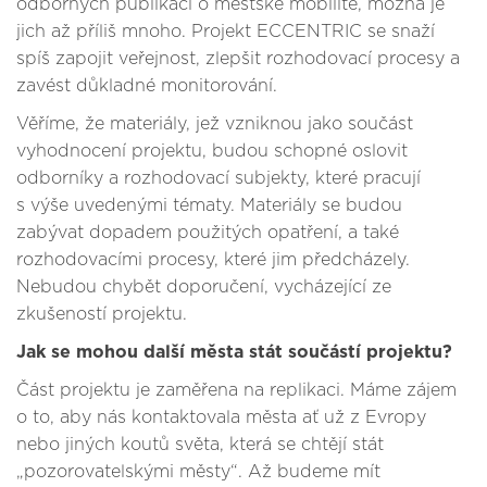
odborných publikací o městské mobilitě, možná je
jich až příliš mnoho. Projekt ECCENTRIC se snaží
spíš zapojit veřejnost, zlepšit rozhodovací procesy a
zavést důkladné monitorování.
Věříme, že materiály, jež vzniknou jako součást
vyhodnocení projektu, budou schopné oslovit
odborníky a rozhodovací subjekty, které pracují
s výše uvedenými tématy. Materiály se budou
zabývat dopadem použitých opatření, a také
rozhodovacími procesy, které jim předcházely.
Nebudou chybět doporučení, vycházející ze
zkušeností projektu.
Jak se mohou další města stát součástí projektu?
Část projektu je zaměřena na replikaci. Máme zájem
o to, aby nás kontaktovala města ať už z Evropy
nebo jiných koutů světa, která se chtějí stát
„pozorovatelskými městy“. Až budeme mít