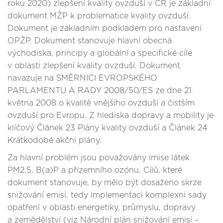
roku 2020) zlepšení kvality ovzduší v ČR je základní
dokument MŽP k problematice kvality ovzduší.
Dokument je základním podkladem pro nastavení
OPŽP. Dokument stanovuje hlavní obecná
východiska, principy a globální a specifické cíle
v oblasti zlepšení kvality ovzduší. Dokument
navazuje na SMĚRNICI EVROPSKÉHO
PARLAMENTU A RADY 2008/50/ES ze dne 21.
května 2008 o kvalitě vnějšího ovzduší a čistším
ovzduší pro Evropu. Z hlediska dopravy a mobility je
klíčový Článek 23 Plány kvality ovzduší a Článek 24
Krátkodobé akční plány.
Za hlavní problém jsou považovány imise látek
PM2.5, B(a)P a přízemního ozónu. Cílů, které
dokument stanovuje, by mělo být dosaženo skrze
snižování emisí, tedy implementaci komplexní sady
opatření v oblasti energetiky, průmyslu, dopravy
a zemědělství (viz Národní plán snižování emisí –