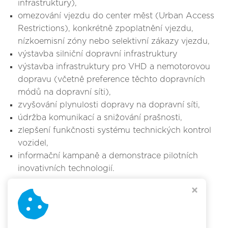
infrastruktury),
omezování vjezdu do center měst (Urban Access
Restrictions), konkrétně zpoplatnění vjezdu,
nízkoemisní zóny nebo selektivní zákazy vjezdu,
výstavba silniční dopravní infrastruktury
výstavba infrastruktury pro VHD a nemotorovou
dopravu (včetně preference těchto dopravních
módů na dopravní síti),
zvyšování plynulosti dopravy na dopravní síti,
údržba komunikací a snižování prašnosti,
zlepšení funkčnosti systému technických kontrol
vozidel,
informační kampaně a demonstrace pilotních
inovativních technologií.
Ke stažení :
Smernice_Evropskeho_Parlamentu.pdf
(533 kB)