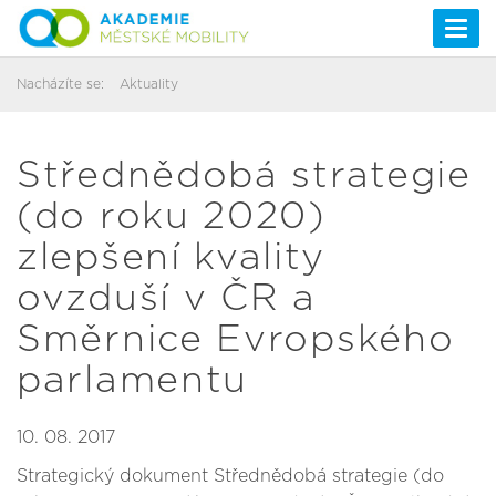
Togg
navi
Nacházíte se:
Aktuality
Střednědobá strategie
(do roku 2020)
zlepšení kvality
ovzduší v ČR a
Směrnice Evropského
parlamentu
10. 08. 2017
Strategický dokument Střednědobá strategie (do