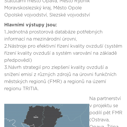
Statutární město Opava, Město Rybnik
Moravskoslezský kraj, Město Opole
Opolské vojvodství, Slezské vojvodství
Hlavními výstupy jsou:
1.Jednotná prostorová databáze potřebných
informací na mezinárodní úrovni,
2.Nástroje pro efektivní řízení kvality ovzduší (systém
řízení kvality ovzduší a systém varování na základě
předpovědí)
3.Návrh strategií pro zlepšení kvality ovzduší a
snížení emisí z různých zdrojů na úrovni funkčních
městských regionů (FMR) a regionů na území
regionu TRITIA.
Na partnerství
v projektu se
podílí pět FMR
(Ostrava,