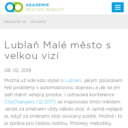
Togg
navi
Nacházíte se:
Aktuality
Lublaň Malé město s
velkou vizí
08. 02. 2019
Možná už kde kdo slyšel o
Lublani
, jakým způsobem
řeší problémy s automobilovou dopravu a jak se jim
daří měnit veřejný prostor. I ostravská konference
CityChangers (12/2017)
se inspirovala tímto městem.
Jenže za změnami vždy někdo stojí. A úplně nejlepší
je, když za změnami stojí osvícený politik. Možná i to
je zpráva pro českou kotlinu. Procesy, metodiky,