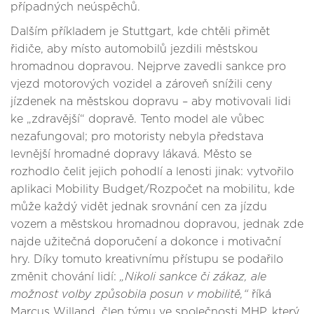
případných neúspěchů.
Dalším příkladem je Stuttgart, kde chtěli přimět
řidiče, aby místo automobilů jezdili městskou
hromadnou dopravou. Nejprve zavedli sankce pro
vjezd motorových vozidel a zároveň snížili ceny
jízdenek na městskou dopravu – aby motivovali lidi
ke „zdravější“ dopravě. Tento model ale vůbec
nezafungoval; pro motoristy nebyla představa
levnější hromadné dopravy lákavá. Město se
rozhodlo čelit jejich pohodlí a lenosti jinak: vytvořilo
aplikaci Mobility Budget/Rozpočet na mobilitu, kde
může každý vidět jednak srovnání cen za jízdu
vozem a městskou hromadnou dopravou, jednak zde
najde užitečná doporučení a dokonce i motivační
hry. Díky tomuto kreativnímu přístupu se podařilo
změnit chování lidí:
„Nikoli sankce či zákaz, ale
možnost volby způsobila posun v mobilitě,“
říká
Marcus Willand, člen týmu ve společnosti MHP, který