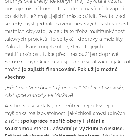
průmyslové areály, ke kterým mají byvatelé vztah,
posiluje místní komunitu a lidé se navíc rádi zapojí
do aktivit, jež mají „jejich“ město oživit. Revitalizací
se tedy myslí jednak oživení městských částí s účastí
místních obyvatel, a pak také třeba multifunkčnost
takových projektů. To se týká i dopravy a mobility.
Pokud rekonstruujete ulice, sledujte jejich
multifunkčnost. Ulice přeci neslouží jen dopravě.
Samozřejmým klíčem k úspěšné revitalizaci či jakékoli
změně
je zajistit financování. Pak už je možné
všechno.
„Růst města je bolestný proces.“ Michal Olszewski,
zástupce starosty ve Varšavě
A s tím souvisí další, ne-li vůbec nejdůležitější
myšlenka realizovatelnosti jakýchkoli smysluplných
změn:
spolupráce napříč obory i státní a
soukromou sférou. Zásadní je výzkum a diskuse.