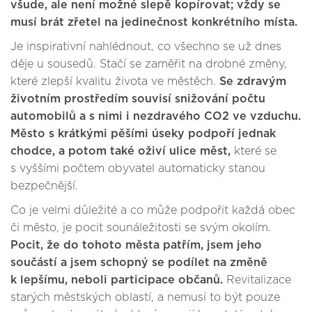
všude, ale není možné slepě kopírovat; vždy se
musí brát zřetel na jedinečnost konkrétního místa.
Je inspirativní nahlédnout, co všechno se už dnes
děje u sousedů. Stačí se zaměřit na drobné změny,
které zlepší kvalitu života ve městěch.
Se zdravým
životním prostředím souvisí snižování počtu
automobilů a s nimi i nezdravého CO2 ve vzduchu.
Město s krátkými pěšími úseky podpoří jednak
chodce, a potom také oživí ulice měst,
které se
s vyššími počtem obyvatel automaticky stanou
bezpečnější.
Co je velmi důležité a co může podpořit každá obec
či město, je pocit sounáležitosti se svým okolím.
Pocit, že do tohoto města patřím, jsem jeho
součástí a jsem schopný se podílet na změně
k lepšímu, neboli participace občanů.
Revitalizace
starých městských oblastí, a nemusí to být pouze