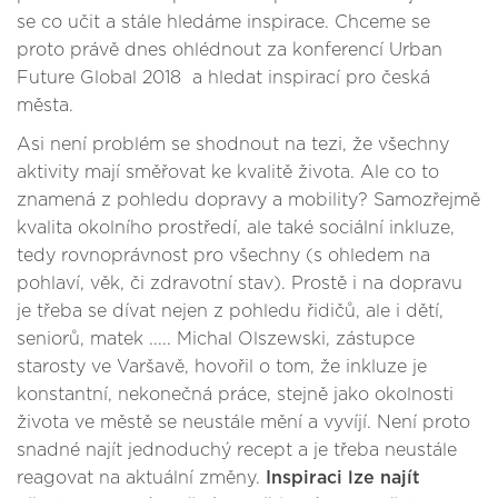
se co učit a stále hledáme inspirace. Chceme se
proto právě dnes ohlédnout za konferencí Urban
Future Global 2018 a hledat inspirací pro česká
města.
Asi není problém se shodnout na tezi, že všechny
aktivity mají směřovat ke kvalitě života. Ale co to
znamená z pohledu dopravy a mobility? Samozřejmě
kvalita okolního prostředí, ale také sociální inkluze,
tedy rovnoprávnost pro všechny (s ohledem na
pohlaví, věk, či zdravotní stav). Prostě i na dopravu
je třeba se dívat nejen z pohledu řidičů, ale i dětí,
seniorů, matek ..... Michal Olszewski, zástupce
starosty ve Varšavě, hovořil o tom, že inkluze je
konstantní, nekonečná práce, stejně jako okolnosti
života ve městě se neustále mění a vyvíjí. Není proto
snadné najít jednoduchý recept a je třeba neustále
reagovat na aktuální změny.
Inspiraci lze najít