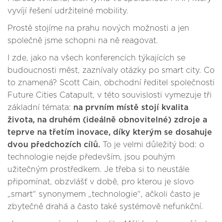
vyvíjí řešení udržitelné mobility.
Prostě stojíme na prahu nových možnosti a jen
společně jsme schopni na ně reagovat.
I zde, jako na všech konferencích týkajících se
budoucnosti měst, zaznívaly otázky po smart city. Co
to znamená? Scott Cain, obchodní ředitel společnosti
Future Cities Catapult, v této souvislosti vymezuje tři
základní témata:
na prvním místě stojí kvalita
života, na druhém (ideálně obnovitelné) zdroje a
teprve na třetím inovace, díky kterým se dosahuje
dvou předchozích cílů.
To je velmi důležitý bod: o
technologie nejde především, jsou pouhým
užitečným prostředkem. Je třeba si to neustále
připomínat, obzvlášť v době, pro kterou je slovo
„smart“ synonymem „technologie“, ačkoli často je
zbytečně drahá a často také systémově nefunkční.