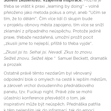
Sdílení zkušeností. Vzájemná inspirace.
Možná je
třeba se vrátit k praxi „learning by doing“ – volně
přeloženo jako metoda pokus a omyl, aneb "Učím se
tím, že to dělám". Čím více lidí či skupin bude
v projektu obnovy města zapojeno, tím více se sníží
zklamání z případného neúspěchu. Protože jedině
praxe, třebaže nezdařená, umožní prožít pocit
„zkusili jsme to nejlepší, příště to třeba vyjde“.
„Zkusil jsi to. Selhal jsi. Nevadí. Zkus to znovu.
Selžeš znovu. Selžeš lépe.“
Samuel Beckett, dramatik
a prozaik
Ostatně právě těmto nezdarům byl věnovaný
odpolední blok o omylech na cestě k lepším městům,
a zároveň vrchol dvoudenního přednáškového
panelu, tzv. Fuckup night. Právě zde se mohli
účastníci konference přesvědčit o tom, jak
inspirativní může být neúspěch. Přednáška patřila
k těm nejlepším jak do informací, tak do emocí.