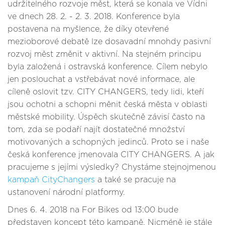
udržitelného rozvoje měst, která se konala ve Vídni
ve dnech 28. 2. - 2. 3. 2018. Konference byla
postavena na myšlence, že díky otevřené
mezioborové debatě lze dosavadní mnohdy pasivní
rozvoj měst změnit v aktivní. Na stejném principu
byla založená i ostravská konference. Cílem nebylo
jen poslouchat a vstřebávat nové informace, ale
cíleně oslovit tzv. CITY CHANGERS, tedy lidi, kteří
jsou ochotni a schopni měnit česká města v oblasti
městské mobility. Úspěch skutečně závisí často na
tom, zda se podaří najít dostatečné množství
motivovaných a schopných jedinců. Proto se i naše
česká konference jmenovala CITY CHANGERS. A jak
pracujeme s jejími výsledky? Chystáme stejnojmenou
kampaň CityChangers
a také se pracuje na
ustanovení národní platformy.
Dnes 6. 4. 2018 na For Bikes od 13:00 bude
představen koncept této kampaně. Nicméně je stále