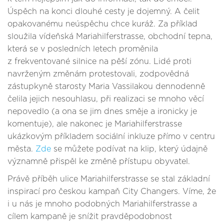
Úspěch na konci dlouhé cesty je dojemný. A čelit
opakovanému neúspěchu chce kuráž. Za příklad
sloužila vídeňská Mariahilferstrasse, obchodní tepna,
která se v posledních letech proměnila
z frekventované silnice na pěší zónu. Lidé proti
navrženým změnám protestovali, zodpovědná
zástupkyně starosty Maria Vassilakou dennodenně
čelila jejich nesouhlasu, při realizaci se mnoho věcí
nepovedlo (a ona se jim dnes směje a ironicky je
komentuje), ale nakonec je Mariahilferstrasse
ukázkovým příkladem sociální inkluze přímo v centru
města.
Zde
se můžete podívat na klip, který údajně
významně přispěl ke změně přístupu obyvatel.
Právě příběh ulice Mariahilferstrasse se stal základní
inspirací pro českou kampaň City Changers. Víme, že
i u nás je mnoho podobných Mariahilferstrasse a
cílem kampaně je snížit pravděpodobnost