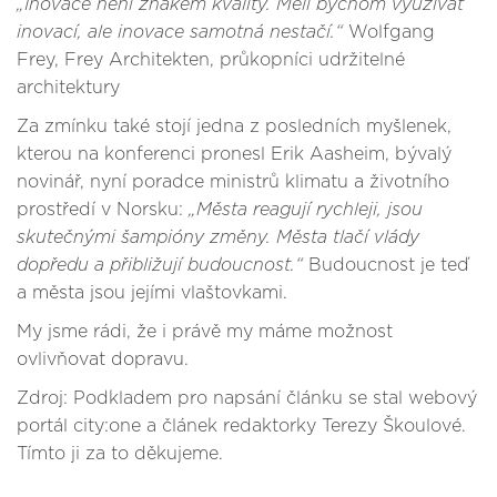
„Inovace není znakem kvality. Měli bychom využívat
inovací, ale inovace samotná nestačí.“
Wolfgang
Frey, Frey Architekten, průkopníci udržitelné
architektury
Za zmínku také stojí jedna z posledních myšlenek,
kterou na konferenci pronesl Erik Aasheim, bývalý
novinář, nyní poradce ministrů klimatu a životního
prostředí v Norsku:
„Města reagují rychleji, jsou
skutečnými šampióny změny. Města tlačí vlády
dopředu a přibližují budoucnost.“
Budoucnost je teď
a města jsou jejími vlaštovkami.
My jsme rádi, že i právě my máme možnost
ovlivňovat dopravu.
Zdroj: Podkladem pro napsání článku se stal webový
portál city:one a článek redaktorky Terezy Škoulové.
Tímto ji za to děkujeme.