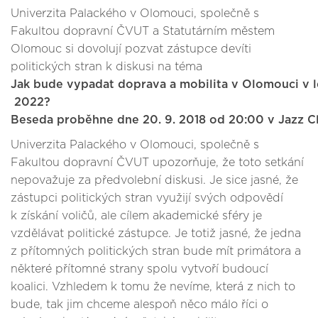
Univerzita Palackého v Olomouci, společně s
Fakultou dopravní ČVUT a Statutárním městem
Olomouc si dovolují pozvat zástupce devíti
politických stran k diskusi na téma
Jak bude vypadat doprava a mobilita v Olomouci v l
2022?
Beseda proběhne dne 20. 9. 2018 od 20:00 v Jazz C
Univerzita Palackého v Olomouci, společně s
Fakultou dopravní ČVUT upozorňuje, že toto setkání
nepovažuje za předvolební diskusi. Je sice jasné, že
zástupci politických stran využijí svých odpovědí
k získání voličů, ale cílem akademické sféry je
vzdělávat politické zástupce. Je totiž jasné, že jedna
z přítomných politických stran bude mít primátora a
některé přítomné strany spolu vytvoří budoucí
koalici. Vzhledem k tomu že nevíme, která z nich to
bude, tak jim chceme alespoň něco málo říci o