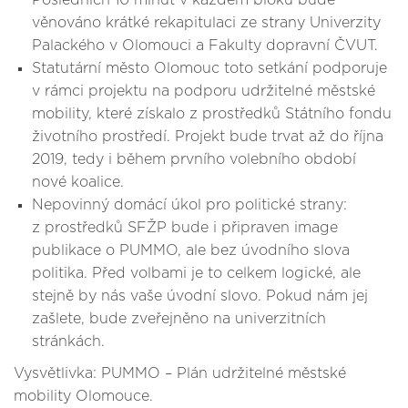
Posledních 10 minut v každém bloku bude
věnováno krátké rekapitulaci ze strany Univerzity
Palackého v Olomouci a Fakulty dopravní ČVUT.
Statutární město Olomouc toto setkání podporuje
v rámci projektu na podporu udržitelné městské
mobility, které získalo z prostředků Státního fondu
životního prostředí. Projekt bude trvat až do října
2019, tedy i během prvního volebního období
nové koalice.
Nepovinný domácí úkol pro politické strany:
z prostředků SFŽP bude i připraven image
publikace o PUMMO, ale bez úvodního slova
politika. Před volbami je to celkem logické, ale
stejně by nás vaše úvodní slovo. Pokud nám jej
zašlete, bude zveřejněno na univerzitních
stránkách.
Vysvětlivka: PUMMO – Plán udržitelné městské
mobility Olomouce.