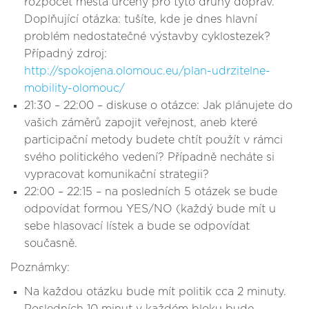
rozpočet města určený pro tyto druhy doprav.
Doplňující otázka: tušíte, kde je dnes hlavní
problém nedostatečné výstavby cyklostezek?
Případný zdroj:
http://spokojena.olomouc.eu/plan-udrzitelne-
mobility-olomouc/
21:30 – 22:00 – diskuse o otázce: Jak plánujete do
vašich záměrů zapojit veřejnost, aneb které
participační metody budete chtít použít v rámci
svého politického vedení? Případně necháte si
vypracovat komunikační strategii?
22:00 – 22:15 – na posledních 5 otázek se bude
odpovídat formou YES/NO (každý bude mít u
sebe hlasovací lístek a bude se odpovídat
současně.
Poznámky:
Na každou otázku bude mít politik cca 2 minuty.