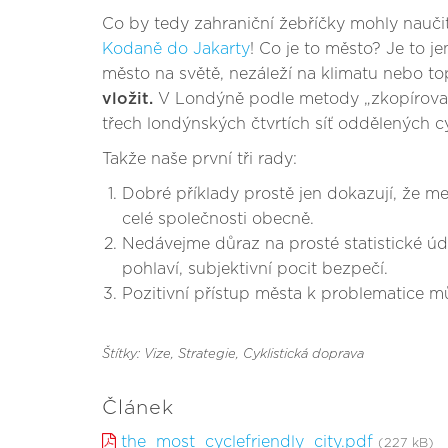
Co by tedy zahraniční žebříčky mohly nauči
Kodaně do Jakarty
! Co je to město? Je to 
město na světě, nezáleží na klimatu nebo topo
vložit.
V Londýně podle metody „zkopírovat 
třech londýnských čtvrtích síť oddělených cy
Takže naše první tři rady:
Dobré příklady prostě jen dokazují, že men
celé společnosti obecně.
Nedávejme důraz na prosté statistické úd
pohlaví, subjektivní pocit bezpečí.
Pozitivní přístup města k problematice m
Štítky: Vize
, Strategie
, Cyklistická doprava
Článek
the_most_cyclefriendly_city.pdf
(227 kB)