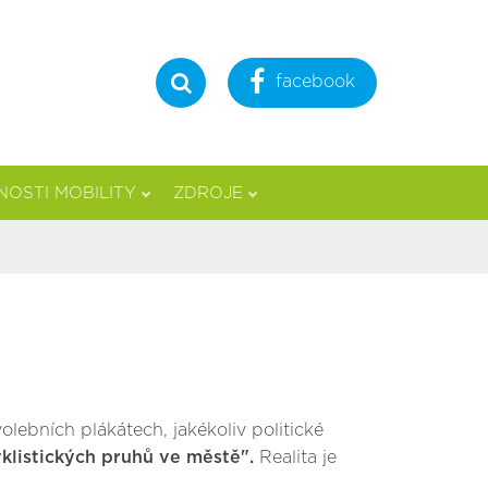
facebook
Hledat
OSTI MOBILITY
ZDROJE
lebních plákátech, jakékoliv politické
yklistických pruhů ve městě".
Realita je