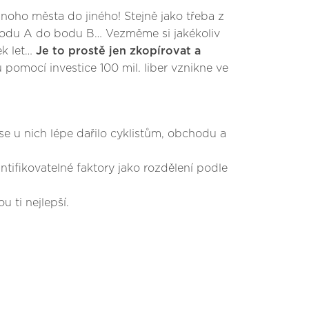
noho města do jiného! Stejně jako třeba z
z bodu A do bodu B… Vezměme si jakékoliv
ek let…
Je to prostě jen zkopírovat a
 pomocí investice 100 mil. liber vznikne ve
 se u nich lépe dařilo cyklistům, obchodu a
tifikovatelné faktory jako rozdělení podle
 ti nejlepší.