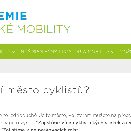
ILITA
NÁŠ SPOLEČNÝ PROSTOR A MOBILITA
MOŽN
í město cyklistů?
e to jednoduché. Je to město, ve kterém můžete na předvo
é např. o výrok:
"Zajistíme více cyklistických stezek a c
:
"Zajistíme více parkovacích míst".