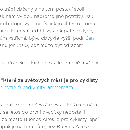
o trápí občany a na tom postaví svoji
tak nám vyjdou naprosto jiné potřeby. Jak
ůsob dopravy, a ne fyzickou aktivitu. Tomu
dmi oblečenými od hlavy až k patě do lycry.
tům vstřícné, bývá obvykle vyšší podíl
žen
ttanu jen 20 %, což může být odrazem
tak nás čeká dlouhá cesta ke změně myšlení
 "
Které ze světových měst je pro cyklisty
-cycle-friendly-city-amsterdam-
y a dát vzor pro česká města. Jenže co nám
se letos do první dvacítky nedostal i
 že město Buenos Aires je pro cyklisty lepší
opak je na tom hůře, než Buenos Aires?