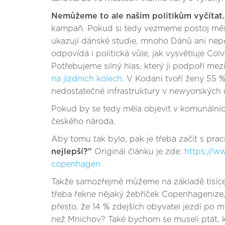
Nemůžeme to ale našim politikům vyčítat.
kampaň. Pokud si tedy vezmeme postoj města 
ukazují dánské studie, mnoho Dánů ani nepov
odpovídá i politická vůle, jak vysvětluje Co
Potřebujeme silný hlas, který ji podpoří me
na jízdních kolech
. V Kodani tvoří ženy 55 
nedostatečné infrastruktury v newyorských u
Pokud by se tedy měla objevit v komunálníc
českého národa.
Aby tomu tak bylo, pak je třeba začít s prac
nejlepší?"
Originál článku je zde:
https://w
copenhagen
Takže samozřejmě můžeme na základě tisíce 
třeba řekne nějaký žebříček Copenhagenize, 
přesto, že 14 % zdejších obyvatel jezdí po 
než Mnichov? Také bychom se museli ptát,