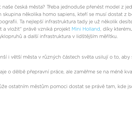
t naše česká města? Třeba jednoduše přenést model z jed
jen skupina několika homo sapiens, kteří se musí dostat 
grafii. Ta nejlepší infrastruktura tady je už několik desít
a vložit“ právě vzniká projekt
Mini Holland
, díky kterému
klopruhů a další infrastruktura v lidštějším měřítku.
ší i větší města v různých částech světa usilují o to, aby
aje o dělbě přepravní práce, ale zaměřme se na méně kvan
ůže ostatním městům pomoci dostat se právě tam, kde jsou