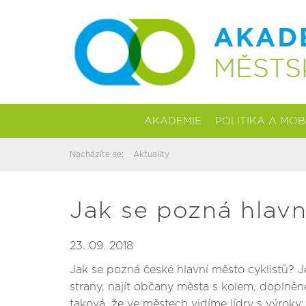
AKADEMIE
POLITIKA A MOB
Nacházíte se:
Aktuality
Jak se pozná hlavn
23. 09. 2018
Jak se pozná české hlavní město cyklistů? J
strany, najít občany města s kolem, doplněn
taková, že ve městech vidíme lídry s výroky