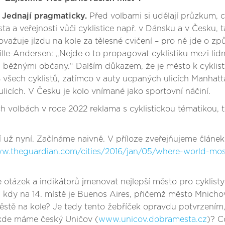
 Jednají pragmaticky.
Před volbami si udělají průzkum, c
a veřejnosti vůči cyklistice např. v Dánsku a v Česku, 
ažuje jízdu na kole za tělesné cvičení – pro ně jde o zp
lville-Andersen: „Nejde o to propagovat cyklistiku mezi li
zi běžnými občany.“ Dalším důkazem, že je město k cyklis
% všech cyklistů, zatímco v auty ucpaných ulicích Manha
licích. V Česku je kolo vnímané jako sportovní náčiní.
h volbách v roce 2022 reklama s cyklistickou tématikou, 
í už nyní. Začínáme naivně. V příloze zveřejňujeme článek
ww.theguardian.com/cities/2016/jan/05/where-world-most
otázek a indikátorů jmenovat nejlepší město pro cyklist
kdy na 14. místě je Buenos Aires, přičemž město Mnichov 
městě na kole? Je tedy tento žebříček opravdu potvrzením,
 kde máme český Uničov (
www.unicov.dobramesta.cz
)? C