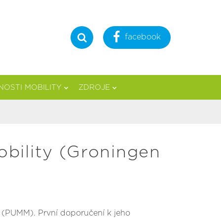
facebook
Hledat
OSTI MOBILITY
ZDROJE
bility (Groningen
ty (PUMM).
První doporučení k jeho