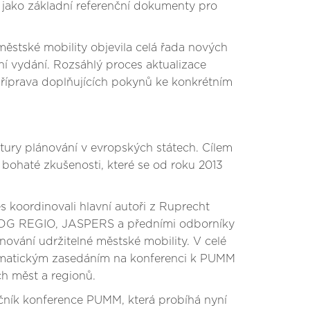
 jako základní referenční dokumenty pro
ěstské mobility objevila celá řada nových
ní vydání. Rozsáhlý proces aktualizace
příprava doplňujících pokynů ke konkrétním
ury plánování v evropských státech. Cílem
 bohaté zkušenosti, které se od roku 2013
s koordinovali hlavní autoři z Ruprecht
A, DG REGIO, JASPERS a předními odborníky
ování udržitelné městské mobility. V celé
tematickým zasedáním na konferenci k PUMM
ch měst a regionů.
čník konference PUMM, která probíhá nyní