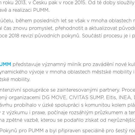
 roku 2013, v Česku pak v roce 2015. Od té doby sloužily
ravě a realizaci PUMM.
 účelu, během posledních let se však v mnoha oblastech m
al čas znovu promyslet, přehodnotit a aktualizovat původ
e 2018 revizí původních pokynů. Součástí procesu je i 
PUMM
představuje významný milník pro zavádění nové kult
dynamického vývoje v mnoha oblastech městské mobility i
tské mobility.
intenzivní spolupráce se zainteresovanými partnery. Proce
 tvořený organizacemi DG MOVE, CIVITAS SUMP, Eltis, INE
ávrhu probíhalo v úzké spolupráci s komunitou kolem plán
ky z výzkumu i praxe, počínaje rozsáhlým průzkumem a 
na zpětné vazbě, kterou se podařilo získat od nejrůznější
okynů pro PUMM a byl připraven speciálně pro šestý ro