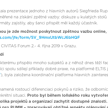
ala prezentace jednoho z hlavních autorů Siegfrieda Rup
aměřené na získání zpětné vazby: diskuze u kulatých stol
máty zajistily, aby šanci přispět měl každý účastník.
ou je zde možnost poskytnout zpětnou vazbu online, a t
rics.com/jfe/form/SV_9HmxUtbWcJ6bHQF
 CIVITAS Forum 2.- 4. října 2019 v Grazu.
dí
kterému přispělo mnoho subjektů a z něhož dnes těží řad
 spolu sdílejí příklady dobré praxe, na platformě ELTIS j
/
), byla založena koordinační platforma hlavních zainter
namená rostoucí diferenciaci pokynů a riziko, že odborníc
krétní situaci.
Proto byl během loňského roku vytvořen
olika projektů a organizací zachytit dostupné znalosti
pro PUMM – zpracovávají obtížné aspekty plánování d