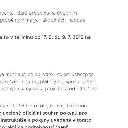
rechta, která proběhla na úvodním
ů proběhly v malých skupinách, naopak
o v termínu od 17. 6. do 9. 7. 2019 na
a měst a jejich obyvatel. Kolem koncepce
sou (většinou bezplatně) k dispozici četné
esovaných subjektů a projektů a od roku 2014
i ztratí přehled o tom, kde a jak mohou
 ucelený oficiální souhrn pokynů pro
. Instruktáže a pokyny uvedené v tomto
o větších podrobností (např.