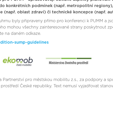
M do konkrétních podmínek (např. metropolitní regiony)
le (např. oblast zdraví) či technické koncepce (např. a
hrnu byly připraveny přímo pro konferenci k PUMM a jsou 
oho mohou všechny zainteresované strany poskytnout zp
ete na daném odkaze.
edition-sump-guidelines
 a Partnerství pro městskou mobilitu z.s., za podpory a sp
 prostředí České republiky. Text nemusí vyjadřovat stano