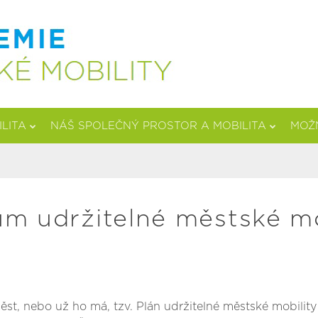
ILITA
NÁŠ SPOLEČNÝ PROSTOR A MOBILITA
MOŽN
ům udržitelné městské mo
měst, nebo už ho má, tzv. Plán udržitelné městské mobili