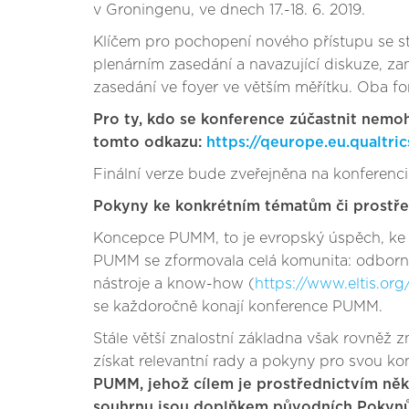
v Groningenu, ve dnech 17.-18. 6. 2019.
Klíčem pro pochopení nového přístupu se st
plenárním zasedání a navazující diskuze, z
zasedání ve foyer ve větším měřítku. Oba for
Pro ty, kdo se konference zúčastnit nemoh
tomto odkazu:
https://qeurope.eu.qualt
Finální verze bude zveřejněna na konferenci
Pokyny ke konkrétním tématům či prostře
Koncepce PUMM, to je evropský úspěch, ke 
PUMM se zformovala celá komunita: odborníci
nástroje a know-how (
https://www.eltis.org
se každoročně konají konference PUMM.
Stále větší znalostní základna však rovněž z
získat relevantní rady a pokyny pro svou kon
PUMM, jehož cílem je prostřednictvím něk
souhrnu jsou doplňkem původních Pokynů 