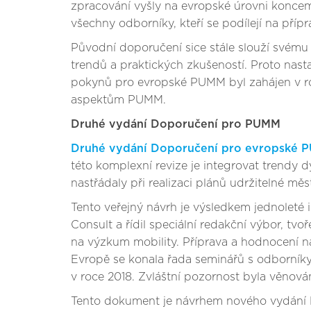
zpracování vyšly na evropské úrovni koncem
všechny odborníky, kteří se podílejí na příp
Původní doporučení sice stále slouží svému
trendů a praktických zkušeností. Proto nast
pokynů pro evropské PUMM byl zahájen v roc
aspektům PUMM.
Druhé vydání Doporučení pro PUMM
Druhé vydání Doporučení pro evropské 
této komplexní revize je integrovat trendy 
nastřádaly při realizaci plánů udržitelné měs
Tento veřejný návrh je výsledkem jednoleté 
Consult a řídil speciální redakční výbor,
na výzkum mobility. Příprava a hodnocení n
Evropě se konala řada seminářů s odborní
v roce 2018. Zvláštní pozornost byla věnová
Tento dokument je návrhem nového vydání P