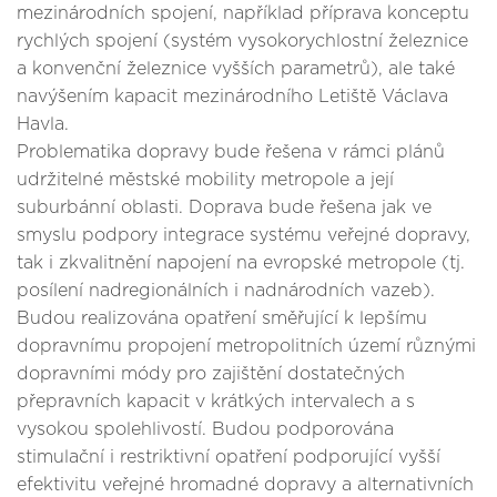
mezinárodních spojení, například příprava konceptu
rychlých spojení (systém vysokorychlostní železnice
a konvenční železnice vyšších parametrů), ale také
navýšením kapacit mezinárodního Letiště Václava
Havla.
Problematika dopravy bude řešena v rámci plánů
udržitelné městské mobility metropole a její
suburbánní oblasti. Doprava bude řešena jak ve
smyslu podpory integrace systému veřejné dopravy,
tak i zkvalitnění napojení na evropské metropole (tj.
posílení nadregionálních i nadnárodních vazeb).
Budou realizována opatření směřující k lepšímu
dopravnímu propojení metropolitních území různými
dopravními módy pro zajištění dostatečných
přepravních kapacit v krátkých intervalech a s
vysokou spolehlivostí. Budou podporována
stimulační i restriktivní opatření podporující vyšší
efektivitu veřejné hromadné dopravy a alternativních