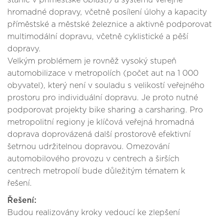
stanic v příměstské oblasti) a systému veřejné
hromadné dopravy, včetně posílení úlohy a kapacity
příměstské a městské železnice a aktivně podporovat
multimodální dopravu, včetně cyklistické a pěší
dopravy.
Velkým problémem je rovněž vysoký stupeň
automobilizace v metropolích (počet aut na 1 000
obyvatel), který není v souladu s velikostí veřejného
prostoru pro individuální dopravu. Je proto nutné
podporovat projekty bike sharing a carsharing. Pro
metropolitní regiony je klíčová veřejná hromadná
doprava doprovázená další prostorově efektivní
šetrnou udržitelnou dopravou. Omezování
automobilového provozu v centrech a širších
centrech metropolí bude důležitým tématem k
řešení.
Řešení:
Budou realizovány kroky vedoucí ke zlepšení