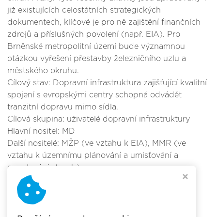
již existujících celostátních strategických
dokumentech, klíčové je pro ně zajištění finančních
zdrojů a příslušných povolení (např. EIA). Pro
Brněnské metropolitní území bude významnou
otázkou vyřešení přestavby železničního uzlu a
městského okruhu.
Cílový stav: Dopravní infrastruktura zajišťující kvalitní
spojení s evropskými centry schopná odvádět
tranzitní dopravu mimo sídla.
Cílová skupina: uživatelé dopravní infrastruktury
Hlavní nositel: MD
Další nositelé: MŽP (ve vztahu k EIA), MMR (ve
vztahu k územnímu plánování a umisťování a
povolování staveb)
Hlavní realizátoři: MD, ŘSD, SŽDC, kraje
Štítky: Politika, Strategie, Regulace