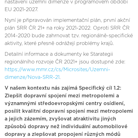
nastavení územní dimenze v programovém období
EU 2021-2027.
Nyní je připravován implementační plán, první akční
plán SRR ČR 21+ na roky 2021-2022. Oproti SRR ČR
2014-2020 bude zahrnovat tzv. regionálně-specifické
aktivity, které přesně odrážejí problémy krajů.
Detailní informace a dokumenty ke Starategii
regionálního rozvoje ČR 2021+ jsou dostupné zde:
https://www.mmr.cz/cs/Microsites/Uzemni-
dimenze/Nova-SRR-21
.
V našem kontextu nás zajímá Specifický cíl 1.2:
Zlepšit dopravní spojení mezi metropolemi a
významnými středoevropskými centry osídlení,
posílit kvalitní dopravní spojení mezi metropolemi
a jejich zázemím, zvyšovat atraktivitu jiných
způsobů dopravy než individuální automobilové
dopravy a zlepšovat propojení různých módů