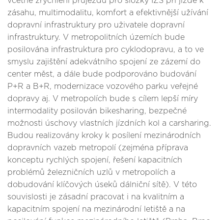
včetně zrychlení průjezdu pro složky IZS při jízdě k
zásahu, multimodalitu, komfort a efektivnější užívání
dopravní infrastruktury pro uživatele dopravní
infrastruktury. V metropolitních územích bude
posilována infrastruktura pro cyklodopravu, a to ve
smyslu zajištění adekvátního spojení ze zázemí do
center měst, a dále bude podporováno budování
P+R a B+R, modernizace vozového parku veřejné
dopravy aj. V metropolích bude s cílem lepší míry
intermodality posilován bikesharing, bezpečné
možnosti úschovy vlastních jízdních kol a carsharing.
Budou realizovány kroky k posílení mezinárodních
dopravních vazeb metropolí (zejména příprava
konceptu rychlých spojení, řešení kapacitních
problémů železničních uzlů v metropolích a
dobudování klíčových úseků dálniční sítě). V této
souvislosti je zásadní pracovat i na kvalitním a
kapacitním spojení na mezinárodní letiště a na