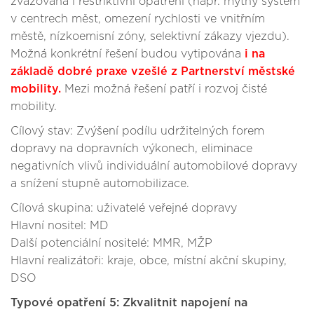
zvažována i restriktivní opatření (např. mýtný systém
v centrech měst, omezení rychlosti ve vnitřním
městě, nízkoemisní zóny, selektivní zákazy vjezdu).
Možná konkrétní řešení budou vytipována
i na
základě dobré praxe vzešlé z Partnerství městské
mobility.
Mezi možná řešení patří i rozvoj čisté
mobility.
Cílový stav: Zvýšení podílu udržitelných forem
dopravy na dopravních výkonech, eliminace
negativních vlivů individuální automobilové dopravy
a snížení stupně automobilizace.
Cílová skupina: uživatelé veřejné dopravy
Hlavní nositel: MD
Další potenciální nositelé: MMR, MŽP
Hlavní realizátoři: kraje, obce, místní akční skupiny,
DSO
Typové opatření 5: Zkvalitnit napojení na