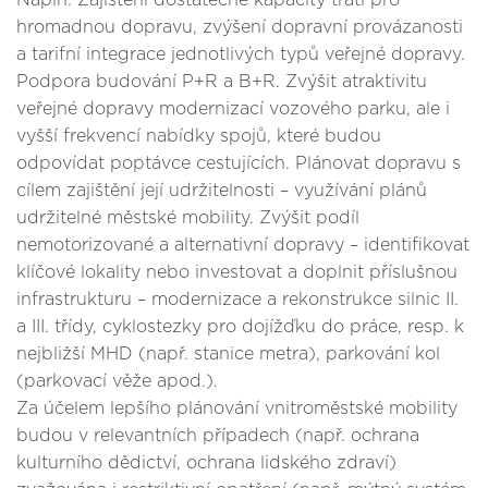
Náplň: Zajištění dostatečné kapacity tratí pro
hromadnou dopravu, zvýšení dopravní provázanosti
a tarifní integrace jednotlivých typů veřejné dopravy.
Podpora budování P+R a B+R. Zvýšit atraktivitu
veřejné dopravy modernizací vozového parku, ale i
vyšší frekvencí nabídky spojů, které budou
odpovídat poptávce cestujících. Plánovat dopravu s
cílem zajištění její udržitelnosti – využívání plánů
udržitelné městské mobility. Zvýšit podíl
nemotorizované a alternativní dopravy – identifikovat
klíčové lokality nebo investovat a doplnit příslušnou
infrastrukturu – modernizace a rekonstrukce silnic II.
a III. třídy, cyklostezky pro dojížďku do práce, resp. k
nejbližší MHD (např. stanice metra), parkování kol
(parkovací věže apod.).
Za účelem lepšího plánování vnitroměstské mobility
budou v relevantních případech (např. ochrana
kulturního dědictví, ochrana lidského zdraví)