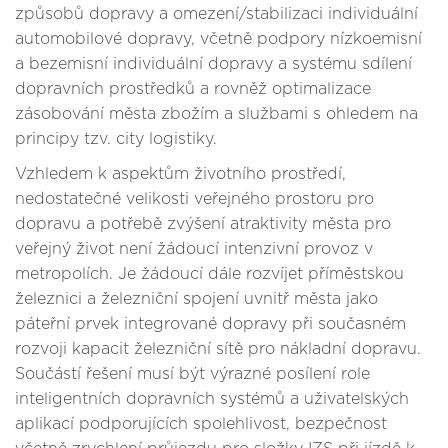
způsobů dopravy a omezení/stabilizaci individuální
automobilové dopravy, včetně podpory nízkoemisní
a bezemisní individuální dopravy a systému sdílení
dopravních prostředků a rovněž optimalizace
zásobování města zbožím a službami s ohledem na
principy tzv. city logistiky.
Vzhledem k aspektům životního prostředí,
nedostatečné velikosti veřejného prostoru pro
dopravu a potřebě zvýšení atraktivity města pro
veřejný život není žádoucí intenzivní provoz v
metropolích. Je žádoucí dále rozvíjet příměstskou
železnici a železniční spojení uvnitř města jako
páteřní prvek integrované dopravy při současném
rozvoji kapacit železniční sítě pro nákladní dopravu.
Součástí řešení musí být výrazné posílení role
inteligentních dopravních systémů a uživatelských
aplikací podporujících spolehlivost, bezpečnost