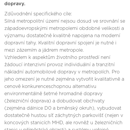
dopravy.
Zdůvodnění specifického cíle:
Silná metropolitní území nejsou dosud ve srovnání se
západoevropskými metropolemi obdobné velikosti a
významu dostatečně kvalitně napojena na moderní
dopravní tahy. Kvalitní dopravní spojení je nutné i
mezi zázemím a jádrem metropole.
Vzhledem k aspektům životního prostředí není
žádoucí intenzivní provoz individuální a tranzitní
nákladní automobilové dopravy v metropolích. Pro
jeho omezení je nutné zejména vytvořit kvalitativně a
cenově konkurenceschopnou alternativu
environmentálně šetrné hromadné dopravy
(železniční doprava) a dobudovat obchvaty
(zejména dálnice D0 a brněnský okruh), vybudovat
dostatečně hustou síť záchytných parkovišť (nejen v
koncových stanicích MHD, ale rovněž u železničních