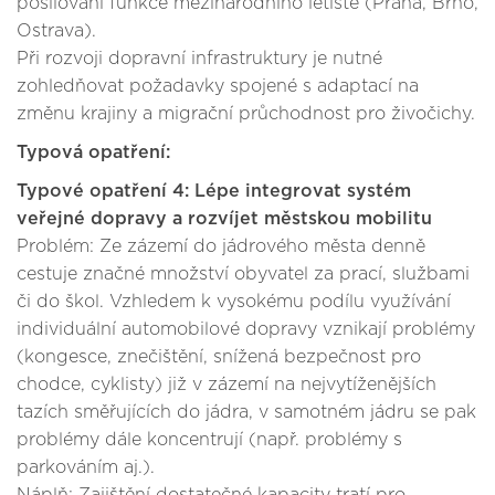
posilování funkce mezinárodního letiště (Praha, Brno,
Ostrava).
Při rozvoji dopravní infrastruktury je nutné
zohledňovat požadavky spojené s adaptací na
změnu krajiny a migrační průchodnost pro živočichy.
Typová opatření:
Typové opatření 4: Lépe integrovat systém
veřejné dopravy a rozvíjet městskou mobilitu
Problém: Ze zázemí do jádrového města denně
cestuje značné množství obyvatel za prací, službami
či do škol. Vzhledem k vysokému podílu využívání
individuální automobilové dopravy vznikají problémy
(kongesce, znečištění, snížená bezpečnost pro
chodce, cyklisty) již v zázemí na nejvytíženějších
tazích směřujících do jádra, v samotném jádru se pak
problémy dále koncentrují (např. problémy s
parkováním aj.).