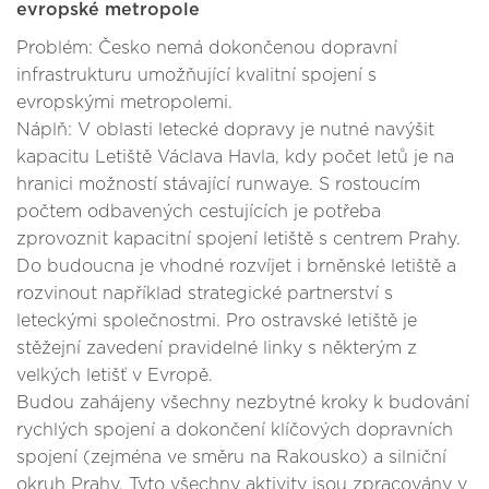
evropské metropole
Problém: Česko nemá dokončenou dopravní
infrastrukturu umožňující kvalitní spojení s
evropskými metropolemi.
Náplň: V oblasti letecké dopravy je nutné navýšit
kapacitu Letiště Václava Havla, kdy počet letů je na
hranici možností stávající runwaye. S rostoucím
počtem odbavených cestujících je potřeba
zprovoznit kapacitní spojení letiště s centrem Prahy.
Do budoucna je vhodné rozvíjet i brněnské letiště a
rozvinout například strategické partnerství s
leteckými společnostmi. Pro ostravské letiště je
stěžejní zavedení pravidelné linky s některým z
velkých letišť v Evropě.
Budou zahájeny všechny nezbytné kroky k budování
rychlých spojení a dokončení klíčových dopravních
spojení (zejména ve směru na Rakousko) a silniční
okruh Prahy. Tyto všechny aktivity jsou zpracovány v