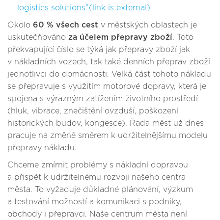
logistics solutions”(link is external)
Okolo
60 % všech cest
v městských oblastech je
uskutečňováno
za účelem přepravy zboží
. Toto
překvapující číslo se týká jak přepravy zboží jak
v nákladních vozech, tak také denních přeprav zboží
jednotlivci do domácnosti. Velká část tohoto nákladu
se přepravuje s využitím motorové dopravy, která je
spojena s výrazným zatížením životního prostředí
(hluk, vibrace, znečištění ovzduší, poškození
historických budov, kongesce). Řada měst už dnes
pracuje na změně směrem k udržitelnějšímu modelu
přepravy nákladu.
Chceme zmírnit problémy s nákladní dopravou
a přispět k udržitelnému rozvoji našeho centra
města. To vyžaduje důkladné plánování, výzkum
a testování možností a komunikaci s podniky,
obchody i přepravci. Naše centrum města není